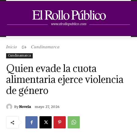
El Rollo Público
www.elrollopublico.com
Inicio
Cundinamarca
Cundinamarca
Quien evade la cuota
alimentaria ejerce violencia
de género
By
Novela
mayo 27, 2026