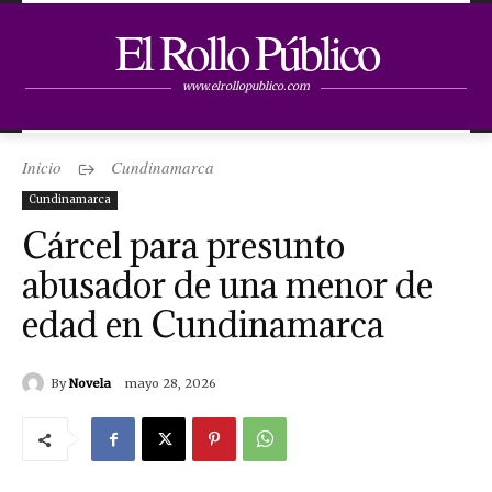
El Rollo Público
www.elrollopublico.com
Inicio
Cundinamarca
Cundinamarca
Cárcel para presunto
abusador de una menor de
edad en Cundinamarca
By
Novela
mayo 28, 2026