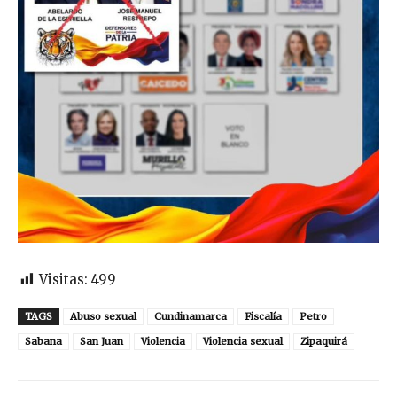
Visitas:
499
TAGS
Abuso sexual
Cundinamarca
Fiscalía
Petro
Sabana
San Juan
Violencia
Violencia sexual
Zipaquirá