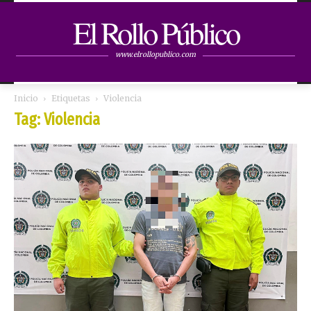
El Rollo Público
www.elrollopublico.com
Inicio
Etiquetas
Violencia
Tag: Violencia