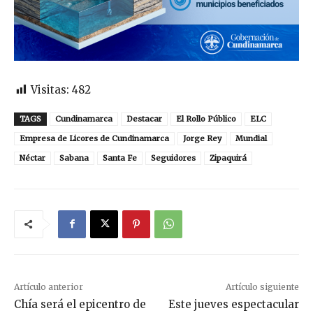
Visitas:
482
TAGS
Cundinamarca
Destacar
El Rollo Público
ELC
Empresa de Licores de Cundinamarca
Jorge Rey
Mundial
Néctar
Sabana
Santa Fe
Seguidores
Zipaquirá
Artículo anterior
Artículo siguiente
Chía será el epicentro de
Este jueves espectacular