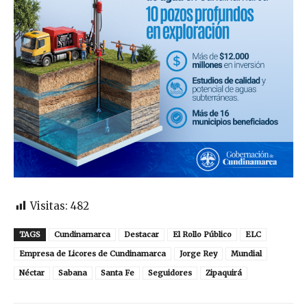
Visitas:
482
TAGS
Cundinamarca
Destacar
El Rollo Público
ELC
Empresa de Licores de Cundinamarca
Jorge Rey
Mundial
Néctar
Sabana
Santa Fe
Seguidores
Zipaquirá