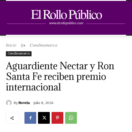
El Rollo Público
www.elrollopublico.com
Inicio
Cundinamarca
Cundinamarca
Aguardiente Nectar y Ron
Santa Fe reciben premio
internacional
By
Novela
julio 8, 2026