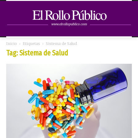
El Rollo Público
www.elrollopublico.com
Inicio
Etiquetas
Sistema de Salud
Tag: Sistema de Salud