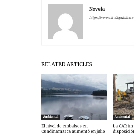
Novela
https://www.elrollopublico.
RELATED ARTICLES
Ambiental
Ambiental
El nivel de embalses en
La CAR imp
Cundinamarca aumentó en julio
disposició