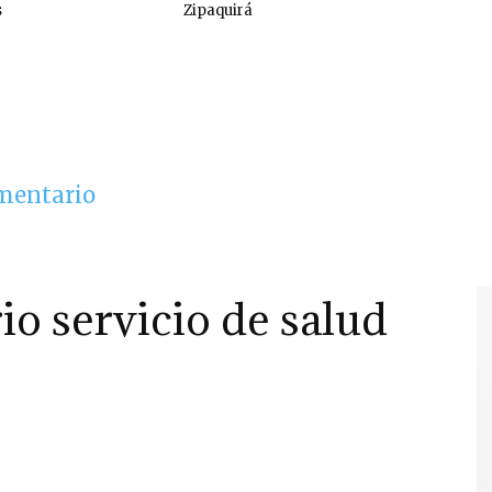
s
Zipaquirá
omentario
io servicio de salud