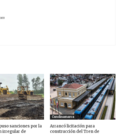
com
Cundinamarca
uso sanciones por la
Arrancó licitación para
n irregular de
construcción del Tren de