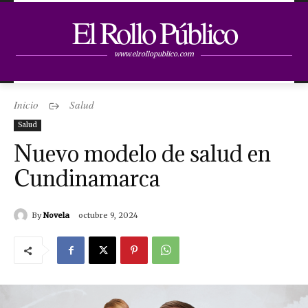
El Rollo Público
www.elrollopublico.com
Inicio
Salud
Salud
Nuevo modelo de salud en
Cundinamarca
By
Novela
octubre 9, 2024