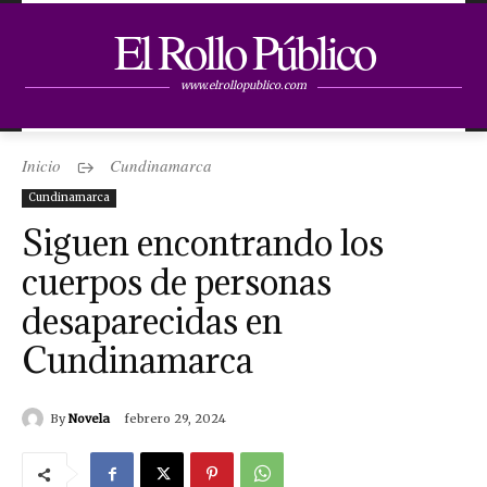
El Rollo Público
www.elrollopublico.com
Inicio
Cundinamarca
Cundinamarca
Siguen encontrando los
cuerpos de personas
desaparecidas en
Cundinamarca
By
Novela
febrero 29, 2024