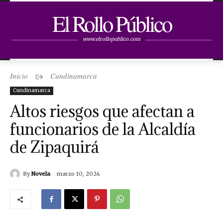
El Rollo Público
www.elrollopublico.com
Inicio
Cundinamarca
Cundinamarca
Altos riesgos que afectan a
funcionarios de la Alcaldía
de Zipaquirá
By
Novela
marzo 10, 2024