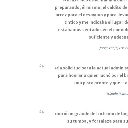
«a las cinco de la mañana barri
preparando, él mismo, el caldito de 
arroz para el desayuno y para lleva
tintico y me indicaba el lugar d
estábamos sentados en el comedor
suficiente y adecu
Jorge Tenjo, DT y d
«la solicitud para la actual adminis
para honrar a quien luchó por el b
una pista pronto y que – 
Orlando Pedraz
murió un grande del ciclismo de bo
su tumba, y fortaleza para sus