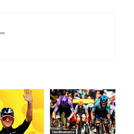
com
Cundinamarca