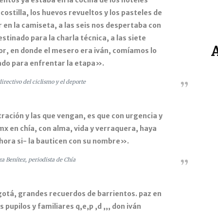
entos ya estaba en la cocina de los hoteles
costilla, los huevos revueltos y los pasteles de
r en la camiseta, a las seis nos despertaba con
estinado para la charla técnica, a las siete
, en donde el mesero era iván, comíamos lo
ado para enfrentar la etapa».
irectivo del ciclismo y el deporte
tración y las que vengan, es que con urgencia y
mx en chía, con alma, vida y verraquera, haya
ahora si- la bauticen con su nombre».
a Benítez, periodista de Chía
gotá, grandes recuerdos de barrientos. paz en
 pupilos y familiares q,e,p ,d ,,, don iván