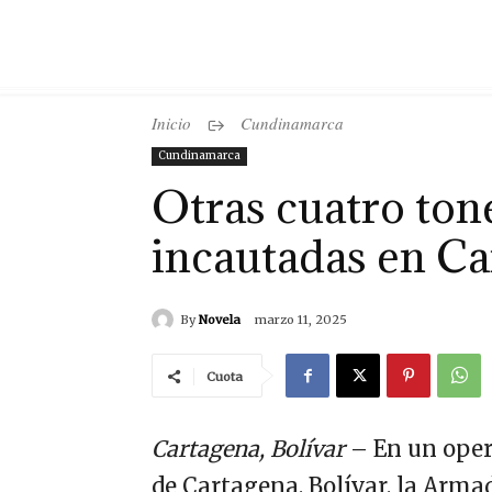
Inicio
Cundinamarca
Cundinamarca
Otras cuatro ton
incautadas en Ca
By
Novela
marzo 11, 2025
Cuota
Cartagena, Bolívar
– En un oper
de Cartagena, Bolívar, la Arma