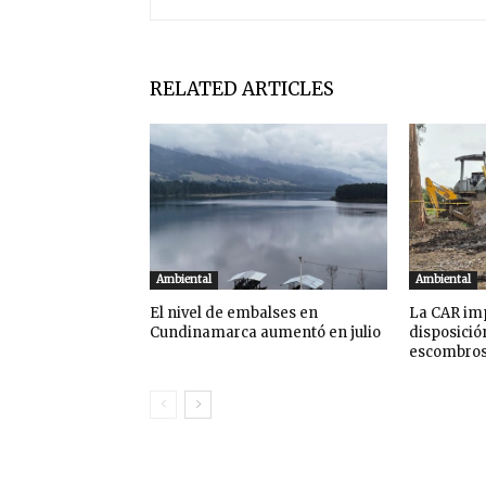
RELATED ARTICLES
Ambiental
Ambiental
El nivel de embalses en
La CAR imp
Cundinamarca aumentó en julio
disposició
escombro