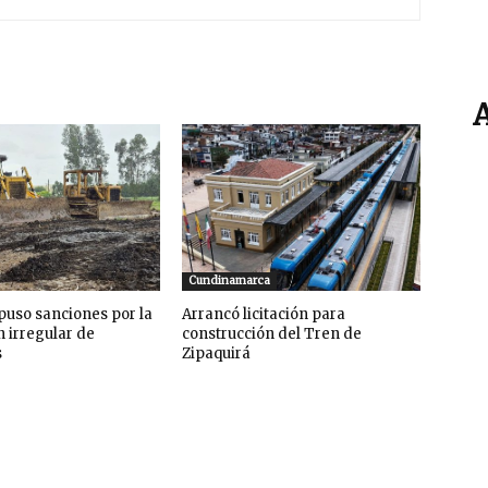
Cundinamarca
uso sanciones por la
Arrancó licitación para
n irregular de
construcción del Tren de
s
Zipaquirá