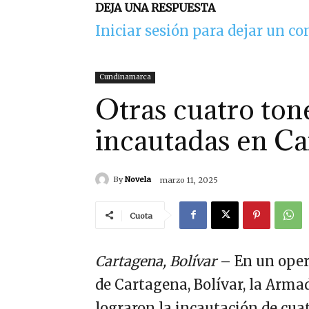
DEJA UNA RESPUESTA
Iniciar sesión para dejar un c
Cundinamarca
Otras cuatro ton
incautadas en Ca
By
Novela
marzo 11, 2025
Cuota
Cartagena, Bolívar
– En un oper
de Cartagena, Bolívar, la Arma
lograron la incautación de cua