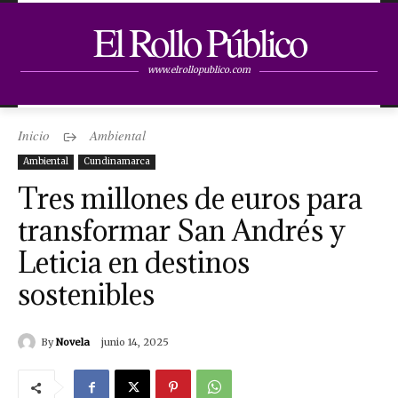
El Rollo Público
www.elrollopublico.com
Inicio
Ambiental
Ambiental
Cundinamarca
Tres millones de euros para
transformar San Andrés y
Leticia en destinos
sostenibles
By
Novela
junio 14, 2025