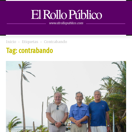
El Rollo Público
www.elrollopublico.com
Inicio
Etiquetas
Contrabando
Tag: contrabando