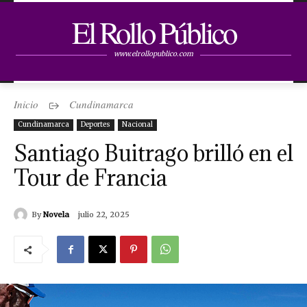
El Rollo Público
www.elrollopublico.com
Inicio
Cundinamarca
Cundinamarca
Deportes
Nacional
Santiago Buitrago brilló en el
Tour de Francia
By
Novela
julio 22, 2025