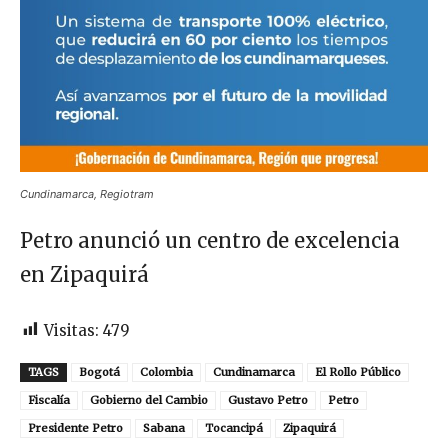
Cundinamarca, Regiotram
Petro anunció un centro de excelencia
en Zipaquirá
Visitas:
479
TAGS
Bogotá
Colombia
Cundinamarca
El Rollo Público
Fiscalía
Gobierno del Cambio
Gustavo Petro
Petro
Presidente Petro
Sabana
Tocancipá
Zipaquirá