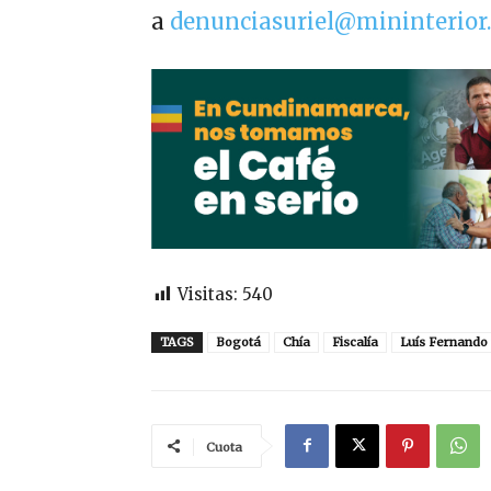
a
denunciasuriel@mininterior.
Visitas:
540
TAGS
Bogotá
Chía
Fiscalía
Luís Fernando
Cuota