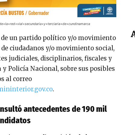
de+la+red+vial+secundaria+y+terciaria+de+cundinamarca
l de un partido político y/o movimiento
o de ciudadanos y/o movimiento social,
 judiciales, disciplinarios, fiscales y
ía y Policía Nacional, sobre sus posibles
s al correo
ininterior.gov.co
.
consultó antecedentes de 190 mil
ndidatos