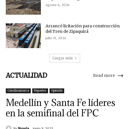
agosto 4, 2026
Arrancó licitación para construcción
del Tren de Zipaquirá
julio 31, 2026
Cargar más
ACTUALIDAD
Read more
Cundinamarca
Deportes
Opinión
Medellín y Santa Fe líderes
en la semifinal del FPC
By
Novela
junio 9, 2025