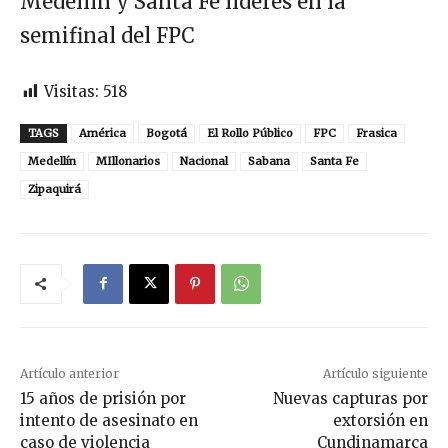
Medellín y Santa Fe líderes en la
semifinal del FPC
Visitas:
518
TAGS
América
Bogotá
El Rollo Público
FPC
Frasica
Medellín
MIllonarios
Nacional
Sabana
Santa Fe
Zipaquirá
Artículo anterior
Artículo siguiente
15 años de prisión por
Nuevas capturas por
intento de asesinato en
extorsión en
caso de violencia
Cundinamarca