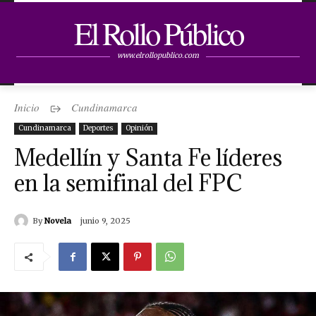
El Rollo Público
www.elrollopublico.com
Inicio
Cundinamarca
Cundinamarca
Deportes
Opinión
Medellín y Santa Fe líderes
en la semifinal del FPC
By
Novela
junio 9, 2025