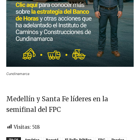
Cundinamarca
Medellín y Santa Fe líderes en la
semifinal del FPC
Visitas:
518
TAGS
América
Bogotá
El Rollo Público
FPC
Frasica