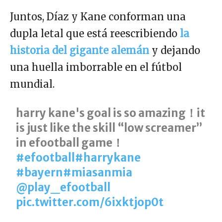
Juntos, Díaz y Kane conforman una
dupla letal que está reescribiendo
la
historia del gigante alemán
y dejando
una huella imborrable en el fútbol
mundial.
harry kane's goal is so amazing！it
is just like the skill “low screamer”
in efootball game！
#efootball
#harrykane
#bayern
#miasanmia
@play_efootball
pic.twitter.com/6ixktjop0t