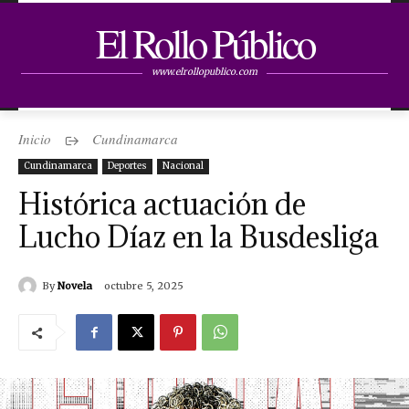
El Rollo Público
www.elrollopublico.com
Inicio
Cundinamarca
Cundinamarca
Deportes
Nacional
Histórica actuación de
Lucho Díaz en la Busdesliga
By
Novela
octubre 5, 2025