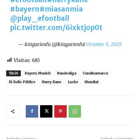
#bayern
#miasanmia
@play_efootball
pic.twitter.com/6ixktjop0t
— kingariesfu (@kingariesfu)
October 5, 2025
Visitas:
685
TAGS
Bayern Munich
Bundesliga
Cundinamarca
El Rollo Público
Harry Kane
Lucho
Mundial