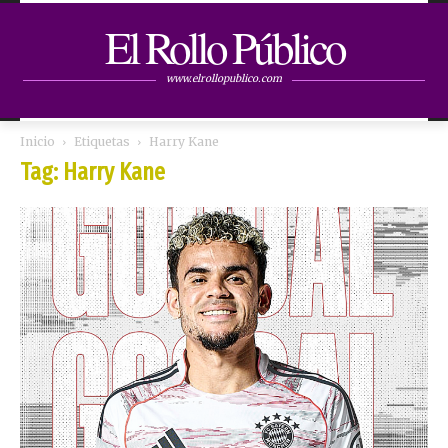
El Rollo Público
www.elrollopublico.com
Inicio
Etiquetas
Harry Kane
Tag: Harry Kane