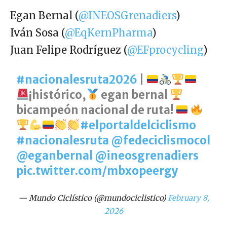
Egan Bernal (
@INEOSGrenadiers
)
Iván Sosa (
@EqKernPharma
)
Juan Felipe Rodríguez (
@EFprocycling
)
#nacionalesruta2026
|
¡histórico,
egan bernal
bicampeón nacional de ruta!
#elportaldelciclismo
#nacionalesruta
@fedeciclismocol
@eganbernal
@ineosgrenadiers
pic.twitter.com/mbxopeergy
— Mundo Ciclístico (@mundociclistico)
February 8,
2026