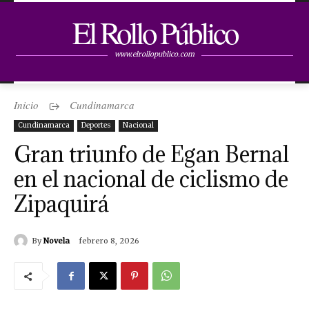
El Rollo Público
www.elrollopublico.com
Inicio
Cundinamarca
Cundinamarca
Deportes
Nacional
Gran triunfo de Egan Bernal
en el nacional de ciclismo de
Zipaquirá
By
Novela
febrero 8, 2026