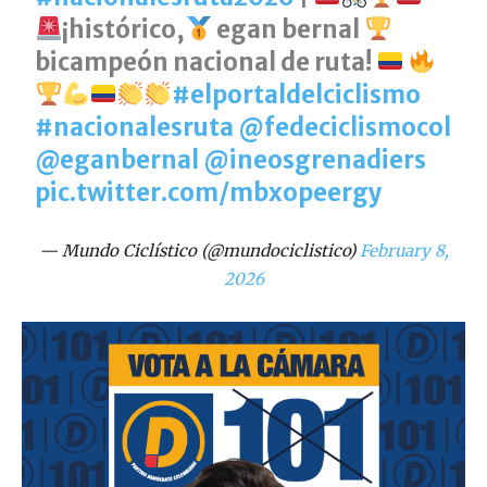
¡histórico,
egan bernal
bicampeón nacional de ruta!
#elportaldelciclismo
#nacionalesruta
@fedeciclismocol
@eganbernal
@ineosgrenadiers
pic.twitter.com/mbxopeergy
— Mundo Ciclístico (@mundociclistico)
February 8,
2026