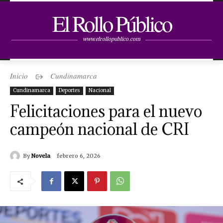
El Rollo Público
www.elrollopublico.com
Inicio
Cundinamarca
Cundinamarca
Deportes
Nacional
Felicitaciones para el nuevo
campeón nacional de CRI
By
Novela
febrero 6, 2026