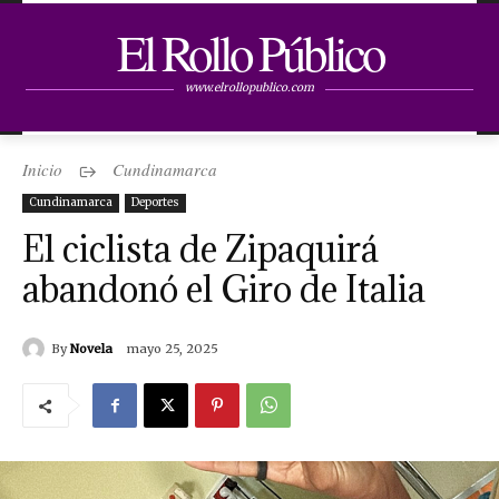
El Rollo Público
www.elrollopublico.com
Inicio
Cundinamarca
Cundinamarca
Deportes
El ciclista de Zipaquirá
abandonó el Giro de Italia
By
Novela
mayo 25, 2025