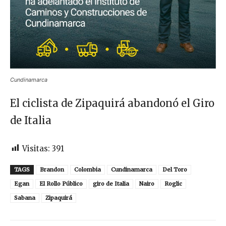
Cundinamarca
El ciclista de Zipaquirá abandonó el Giro
de Italia
Visitas:
391
TAGS
Brandon
Colombia
Cundinamarca
Del Toro
Egan
El Rollo Público
giro de Italia
Nairo
Roglic
Sabana
Zipaquirá