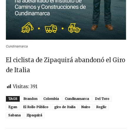
Cundinamarca
El ciclista de Zipaquirá abandonó el Giro
de Italia
Visitas:
391
TAGS
Brandon
Colombia
Cundinamarca
Del Toro
Egan
El Rollo Público
giro de Italia
Nairo
Roglic
Sabana
Zipaquirá