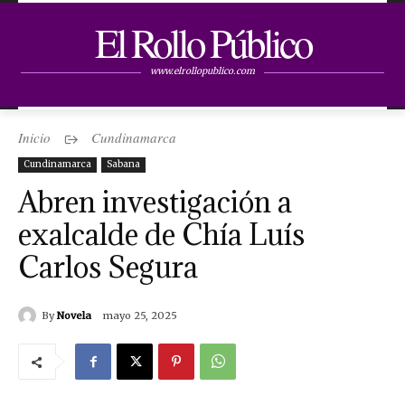
El Rollo Público
www.elrollopublico.com
Inicio
Cundinamarca
Cundinamarca
Sabana
Abren investigación a
exalcalde de Chía Luís
Carlos Segura
By
Novela
mayo 25, 2025