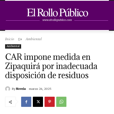
El Rollo Público
www.elrollopublico.com
Inicio
Ambiental
Ambiental
CAR impone medida en
Zipaquirá por inadecuada
disposición de residuos
By
Novela
marzo 26, 2025