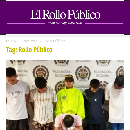
El Rollo Público
www.elrollopublico.com
Inicio
Etiquetas
Rollo Público
Tag: Rollo Público