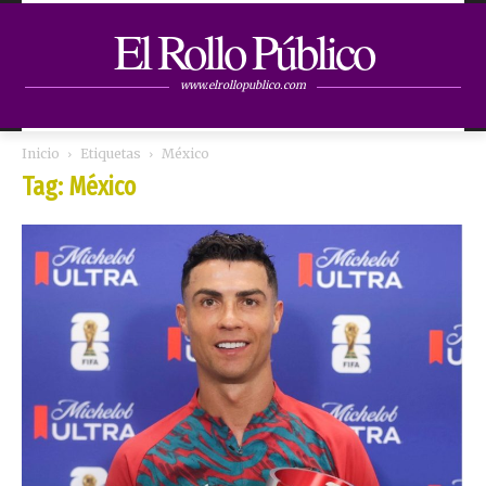
El Rollo Público
www.elrollopublico.com
Inicio
Etiquetas
México
Tag: México