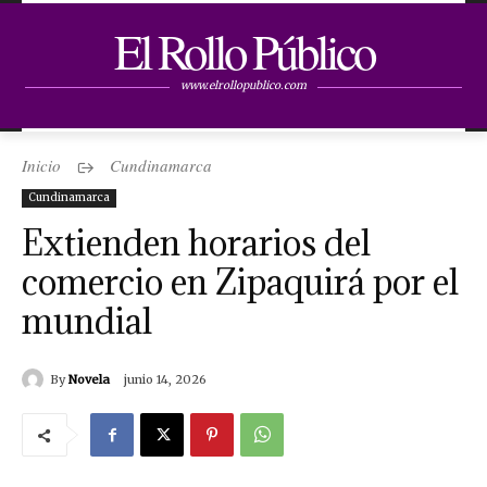
El Rollo Público
www.elrollopublico.com
Inicio
Cundinamarca
Cundinamarca
Extienden horarios del
comercio en Zipaquirá por el
mundial
By
Novela
junio 14, 2026