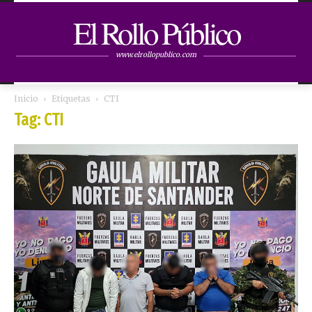
El Rollo Público
www.elrollopublico.com
Inicio
Etiquetas
CTI
Tag: CTI