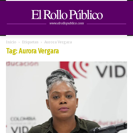
El Rollo Público
www.elrollopublico.com
Inicio
Etiquetas
Aurora Vergara
Tag: Aurora Vergara