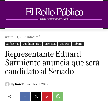
El Rollo Público
www.elrollopublico.com
Inicio
Ambiental
Ambiental
Cundinamarca
Nacional
Opinión
Sabana
Representante Eduard
Sarmiento anuncia que será
candidato al Senado
By
Novela
octubre 1, 2025