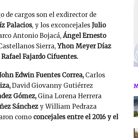
go de cargos son el exdirector de
íz Palacios
, y los exconcejales
Julio
arco Antonio Bojacá,
Ángel Ernesto
Castellanos Sierra,
Yhon Meyer Díaz
y
Rafael Fajardo Cifuentes.
John Edwin Fuentes Correa,
Carlos
iza,
David Giovanny Gutiérrez
M
ndez Gómez,
Gina Lorena Herrera
añez Sánchez
y William Pedraza
ñaron como
concejales entre el 2016 y el