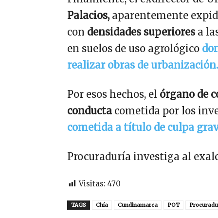
Palacios,
aparentemente expidió
con
densidades superiores
a la
en suelos de uso agrológico
don
realizar obras de urbanización.
Por esos hechos, el
órgano de co
conducta
cometida por los in
cometida a título de culpa gra
Procuraduría investiga al exa
Visitas:
470
TAGS
Chía
Cundinamarca
POT
Procuradu