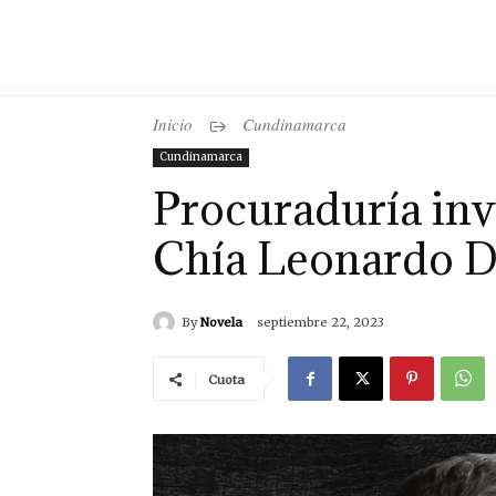
Inicio
Cundinamarca
Cundinamarca
Procuraduría inv
Chía Leonardo 
By
Novela
septiembre 22, 2023
Cuota