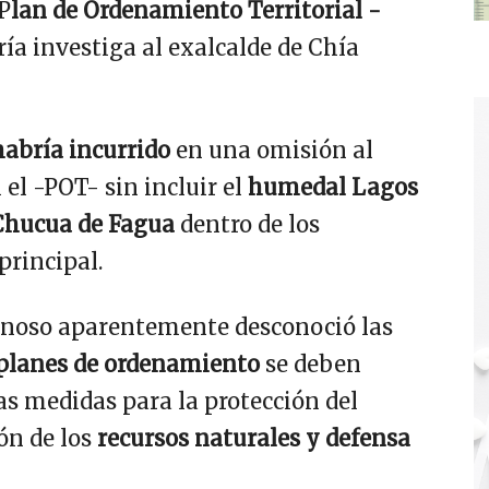
P
lan de Ordenamiento Territorial -
ía investiga al exalcalde de Chía
habría incurrido
en una omisión al
el -POT- sin incluir el
humedal Lagos
Chucua de Fagua
dentro de los
principal.
onoso aparentemente desconoció las
planes de ordenamiento
se deben
las medidas para la protección del
ón de los
recursos naturales y defensa