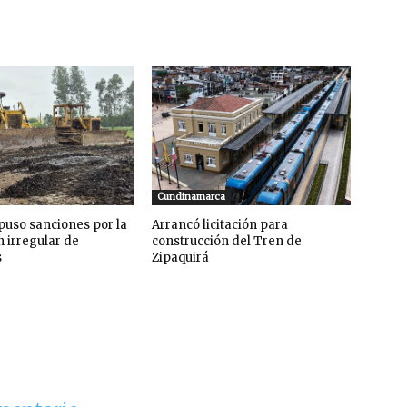
Cundinamarca
uso sanciones por la
Arrancó licitación para
n irregular de
construcción del Tren de
s
Zipaquirá