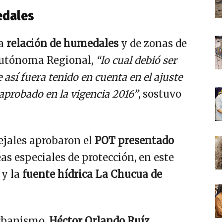
edales
a
relación de humedales
y de zonas de
 Autónoma Regional,
“lo cual debió ser
e así fuera tenido en cuenta en el ajuste
aprobado en la vigencia 2016”
, sostuvo
cejales aprobaron el
POT presentado
as especiales de protección, en este
y la
fuente hídrica La Chucua de
Urbanismo,
Héctor Orlando Ruíz