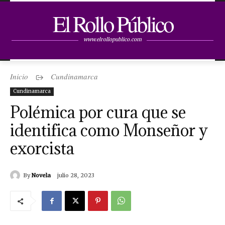
El Rollo Público
www.elrollopublico.com
Inicio
Cundinamarca
Cundinamarca
Polémica por cura que se
identifica como Monseñor y
exorcista
By
Novela
julio 28, 2023