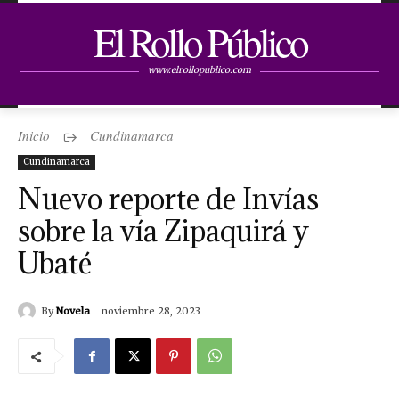
El Rollo Público
www.elrollopublico.com
Inicio
Cundinamarca
Cundinamarca
Nuevo reporte de Invías
sobre la vía Zipaquirá y
Ubaté
By
Novela
noviembre 28, 2023