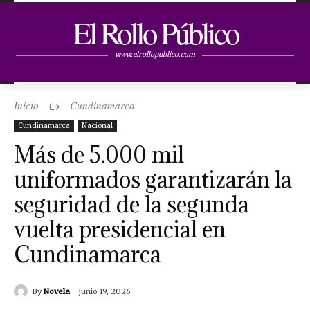
El Rollo Público
www.elrollopublico.com
Inicio
Cundinamarca
Cundinamarca
Nacional
Más de 5.000 mil
uniformados garantizarán la
seguridad de la segunda
vuelta presidencial en
Cundinamarca
By
Novela
junio 19, 2026