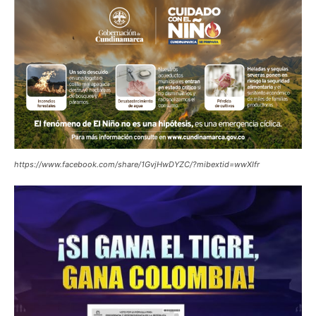
https://www.facebook.com/share/1GvjHwDYZC/?mibextid=wwXIfr