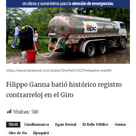
https://www.facebook.com/share/1GvjHwDYZC/?mibextid=wwXIfr
Filippo Ganna batió histórico registro
contrarreloj en el Giro
Visitas:
510
TAGS
Cundinamarca
Egan Bernal
El Rollo Público
Ganna
Giro de Ita
Zipaquirá