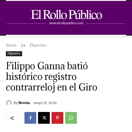
El Rollo Público
www.elrollopublico.com
Inicio
Deportes
Deportes
Filippo Ganna batió
histórico registro
contrarreloj en el Giro
By
Novela
mayo 19, 2026