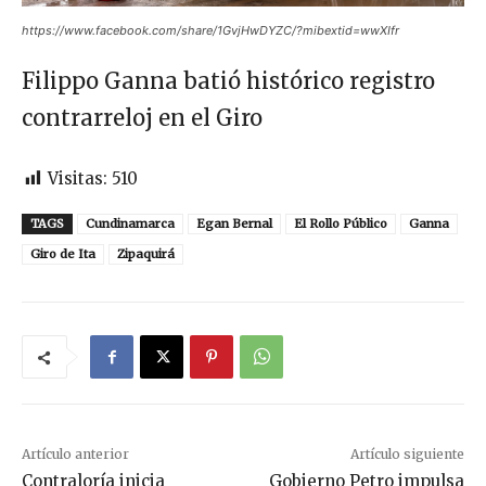
https://www.facebook.com/share/1GvjHwDYZC/?mibextid=wwXIfr
Filippo Ganna batió histórico registro
contrarreloj en el Giro
Visitas:
510
TAGS
Cundinamarca
Egan Bernal
El Rollo Público
Ganna
Giro de Ita
Zipaquirá
Artículo anterior
Artículo siguiente
Contraloría inicia
Gobierno Petro impulsa