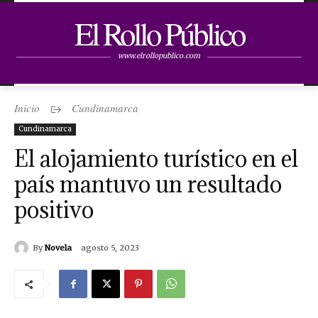
El Rollo Público
www.elrollopublico.com
Inicio
Cundinamarca
Cundinamarca
El alojamiento turístico en el
país mantuvo un resultado
positivo
By
Novela
agosto 5, 2023