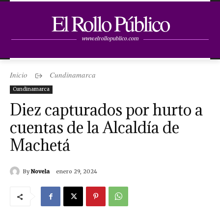
El Rollo Público
www.elrollopublico.com
Inicio
Cundinamarca
Cundinamarca
Diez capturados por hurto a
cuentas de la Alcaldía de
Machetá
By
Novela
enero 29, 2024