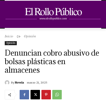
El Rollo Público
www.elrollopublico.com
Inicio
Opinión
Opinión
Denuncian cobro abusivo de
bolsas plásticas en
almacenes
By
Novela
marzo 21, 2025