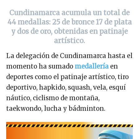
Cundinamarca acumula un total de
44 medallas: 25 de bronce 17 de plata
y dos de oro, obtenidas en patinaje
artístico.
La delegación de Cundinamarca hasta el
momento ha sumado
medallería
en
deportes como el patinaje artístico, tiro
deportivo, hapkido, squash, vela, esquí
náutico, ciclismo de montaña,
taekwondo, lucha y bádminton.