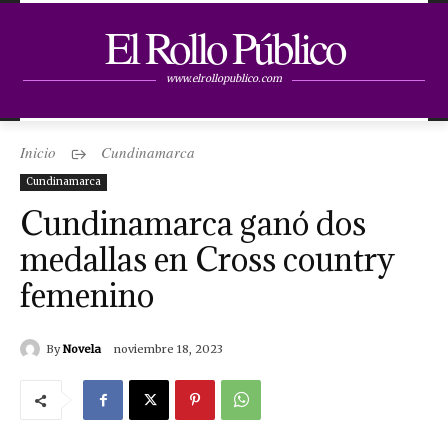
El Rollo Público
www.elrollopublico.com
Inicio
Cundinamarca
Cundinamarca
Cundinamarca ganó dos
medallas en Cross country
femenino
By
Novela
noviembre 18, 2023