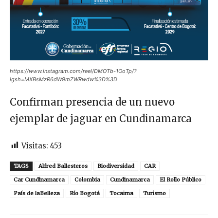
https://www.instagram.com/reel/DMOTb-1OoTp/?
igsh=MXBsMzR6dW9mZWRwdw%3D%3D
Confirman presencia de un nuevo
ejemplar de jaguar en Cundinamarca
Visitas:
453
TAGS
Alfred Ballesteros
Biodiversidad
CAR
Car Cundinamarca
Colombia
Cundinamarca
El Rollo Público
País de laBelleza
Río Bogotá
Tocaima
Turismo