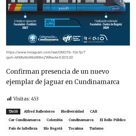
https://www.instagram.com/reel/DMOTb-1OoTp/?
igsh=MXBsMzR6dW9mZWRwdw%3D%3D
Confirman presencia de un nuevo
ejemplar de jaguar en Cundinamarca
Visitas:
453
TAGS
Alfred Ballesteros
Biodiversidad
CAR
Car Cundinamarca
Colombia
Cundinamarca
El Rollo Público
País de laBelleza
Río Bogotá
Tocaima
Turismo