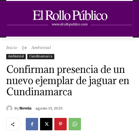
El Rollo Público
www.elrollopublico.com
Inicio
Ambiental
Ambiental
Cundinamarca
Confirman presencia de un
nuevo ejemplar de jaguar en
Cundinamarca
By
Novela
agosto 15, 2025