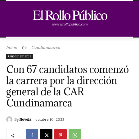
El Rollo Público
www.elrollopublico.com
Inicio
Cundinamarca
Cundinamarca
Con 67 candidatos comenzó
la carrera por la dirección
general de la CAR
Cundinamarca
By
Novela
octubre 10, 2023