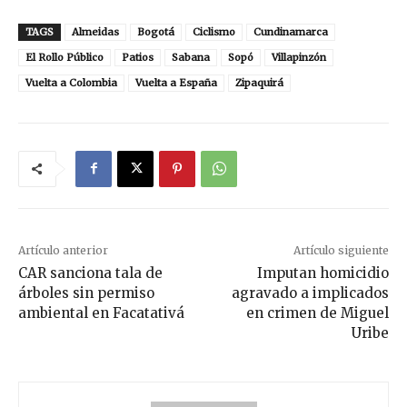
TAGS
Almeidas
Bogotá
Ciclismo
Cundinamarca
El Rollo Público
Patios
Sabana
Sopó
Villapinzón
Vuelta a Colombia
Vuelta a España
Zipaquirá
Artículo anterior
Artículo siguiente
CAR sanciona tala de
Imputan homicidio
árboles sin permiso
agravado a implicados
ambiental en Facatativá
en crimen de Miguel
Uribe