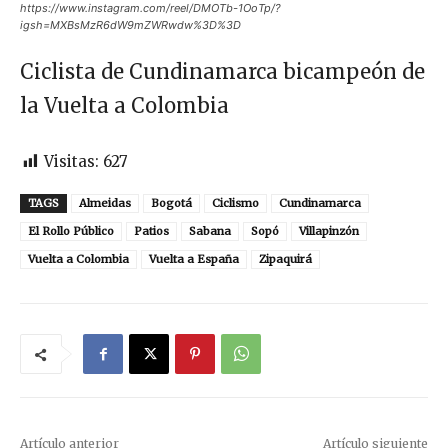
https://www.instagram.com/reel/DMOTb-1OoTp/?
igsh=MXBsMzR6dW9mZWRwdw%3D%3D
Ciclista de Cundinamarca bicampeón de
la Vuelta a Colombia
Visitas:
627
TAGS
Almeidas
Bogotá
Ciclismo
Cundinamarca
El Rollo Público
Patios
Sabana
Sopó
Villapinzón
Vuelta a Colombia
Vuelta a España
Zipaquirá
Artículo anterior
Artículo siguiente