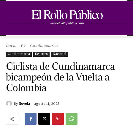
El Rollo Público
www.elrollopublico.com
Inicio
Cundinamarca
Cundinamarca
Deportes
Nacional
Ciclista de Cundinamarca
bicampeón de la Vuelta a
Colombia
By
Novela
agosto 11, 2025