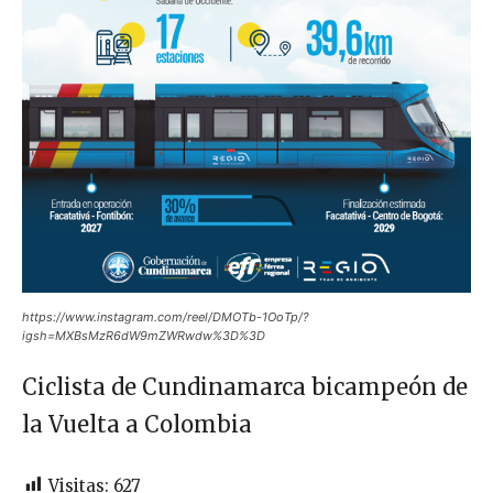
https://www.instagram.com/reel/DMOTb-1OoTp/?
igsh=MXBsMzR6dW9mZWRwdw%3D%3D
Ciclista de Cundinamarca bicampeón de
la Vuelta a Colombia
Visitas:
627