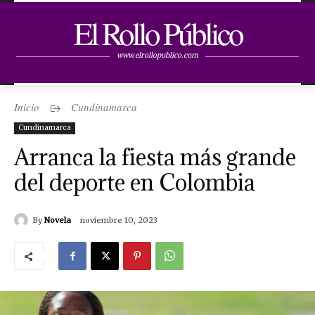
El Rollo Público
www.elrollopublico.com
Inicio
Cundinamarca
Cundinamarca
Arranca la fiesta más grande
del deporte en Colombia
By
Novela
noviembre 10, 2023