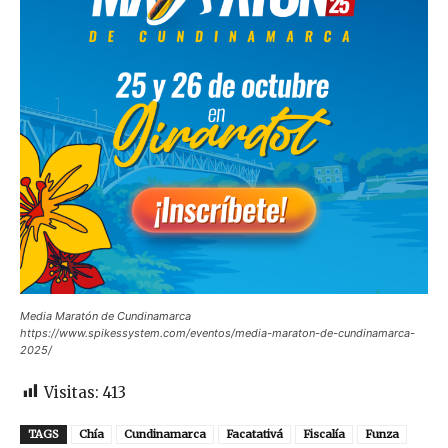
Media Maratón de Cundinamarca
https://www.spikessystem.com/eventos/media-maraton-de-cundinamarca-
2025/
Visitas:
413
TAGS
Chía
Cundinamarca
Facatativá
Fiscalía
Funza