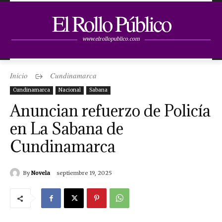
El Rollo Público
www.elrollopublico.com
Inicio
Cundinamarca
Cundinamarca
Nacional
Sabana
Anuncian refuerzo de Policía
en La Sabana de
Cundinamarca
By
Novela
septiembre 19, 2025