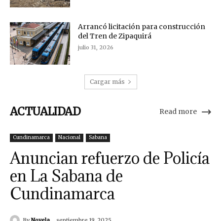
Arrancó licitación para construcción
del Tren de Zipaquirá
julio 31, 2026
Cargar más
ACTUALIDAD
Read more
Cundinamarca
Nacional
Sabana
Anuncian refuerzo de Policía
en La Sabana de
Cundinamarca
By
Novela
septiembre 19, 2025