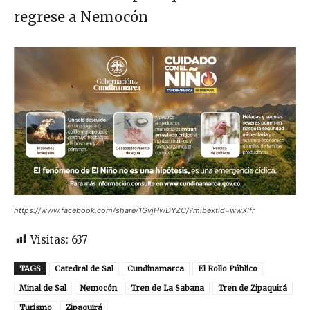
regrese a Nemocón
https://www.facebook.com/share/1GvjHwDYZC/?mibextid=wwXIfr
Visitas:
637
TAGS
Catedral de Sal
Cundinamarca
El Rollo Público
Minal de Sal
Nemocón
Tren de La Sabana
Tren de Zipaquirá
Turismo
Zipaquirá