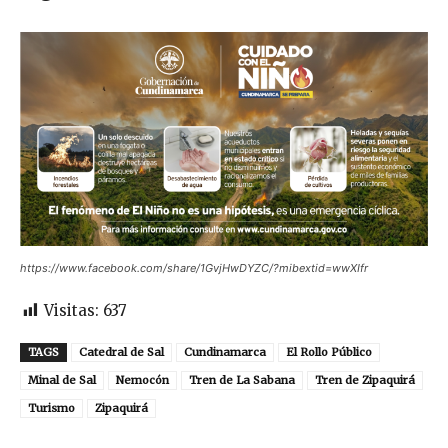
https://www.facebook.com/share/1GvjHwDYZC/?mibextid=wwXIfr
Visitas:
637
TAGS
Catedral de Sal
Cundinamarca
El Rollo Público
Minal de Sal
Nemocón
Tren de La Sabana
Tren de Zipaquirá
Turismo
Zipaquirá