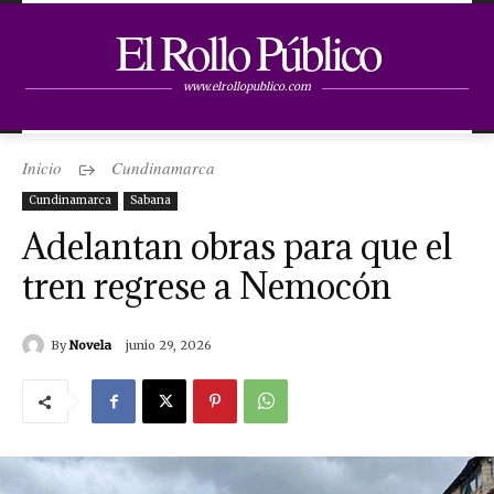
El Rollo Público
www.elrollopublico.com
Inicio
Cundinamarca
Cundinamarca
Sabana
Adelantan obras para que el
tren regrese a Nemocón
By
Novela
junio 29, 2026