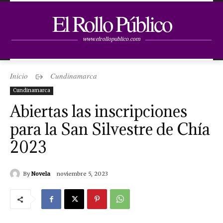
El Rollo Público
www.elrollopublico.com
Inicio
Cundinamarca
Cundinamarca
Abiertas las inscripciones
para la San Silvestre de Chía
2023
By
Novela
noviembre 5, 2023