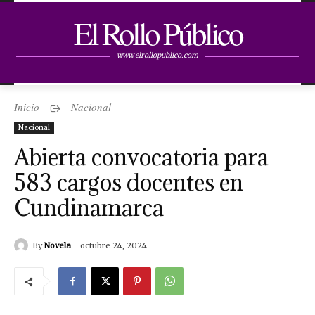
El Rollo Público
www.elrollopublico.com
Inicio
Nacional
Nacional
Abierta convocatoria para
583 cargos docentes en
Cundinamarca
By
Novela
octubre 24, 2024