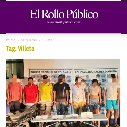
El Rollo Público
www.elrollopublico.com
Inicio
Etiquetas
Villeta
Tag: Villeta