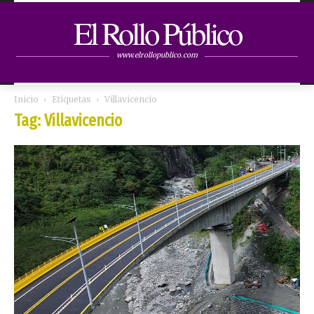
El Rollo Público
www.elrollopublico.com
Inicio
Etiquetas
Villavicencio
Tag: Villavicencio