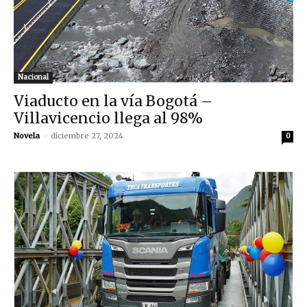
Nacional
Viaducto en la vía Bogotá –
Villavicencio llega al 98%
Novela
-
diciembre 27, 2024
0