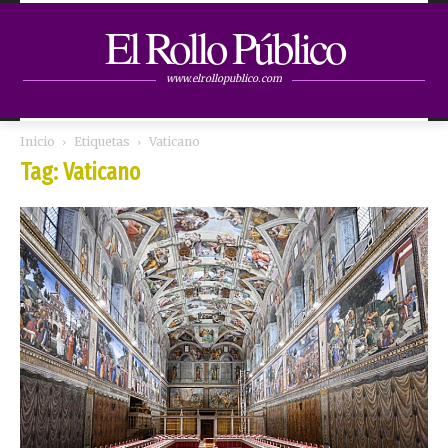
El Rollo Público
www.elrollopublico.com
Inicio
Etiquetas
Vaticano
Tag: Vaticano